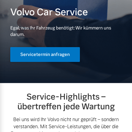
Volvo Car Service
Volvo Gebrauchtwagenbörse
Kontakt und Anfahrt
Mild-Hybrid
4 Modelle
Gebrauchtwagen
Unsere News & Events
Egal, was Ihr Fahrzeug benötigt: Wir kümmern uns
darum.
Volvo kauft Ihr Auto
Servicetermin anfragen
Aktuelle Zubehörangebote
Geschäftskunden
Zubehörkatalog
Editionsmodelle
Konnektivität
Service-Highlights –
Aktuelle Serviceangebote
übertreffen jede Wartung
Service by Volvo
Bei uns wird Ihr Volvo nicht nur geprüft – sondern
verstanden. Mit Service-Leistungen, die über die
Angebot anfragen