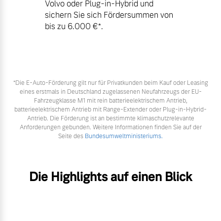
Volvo oder Plug-in-Hybrid und
sichern Sie sich Fördersummen von
bis zu 6.000 €⁠*.
*Die E‑Auto-Förderung gilt nur für Privatkunden beim Kauf oder Leasing
eines erstmals in Deutschland zugelassenen Neufahrzeugs der EU-
Fahrzeugklasse M1 mit rein batterieelektrischem Antrieb,
batterieelektrischem Antrieb mit Range-Extender oder Plug-in-Hybrid-
Antrieb. Die Förderung ist an bestimmte klimaschutzrelevante
Anforderungen gebunden. Weitere Informationen finden Sie auf der
Seite des
Bundesumweltministeriums.
Die Highlights auf einen Blick