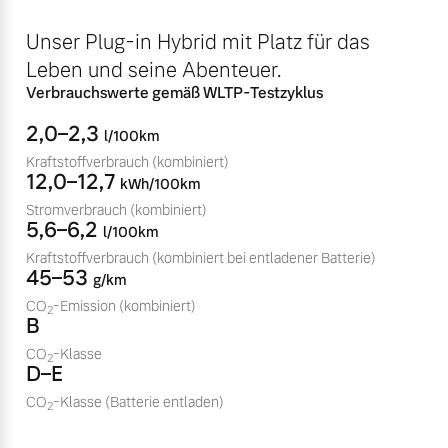
Sie erhalten bei uns eine
Fahrzeug konfigurieren
Unser Plug-in Hybrid mit Platz für das
Vielzahl von Original
Volvo Winter- und
Leben und seine Abenteuer.
Sommer Kompletträder.
Sofort verfügbare Fahrzeuge
Verbrauchswerte gemäß WLTP-Testzyklus
Bitte sprechen Sie uns
2,0–2,3
l/100km
direkt an.
Kraftstoffverbrauch
(kombiniert)
Mehr erfahren
12,0–12,7
kWh/100km
Stromverbrauch
(kombiniert)
Volvo Selekt
5,6–6,2
l/100km
Gebrauchtwagen
Kraftstoffverbrauch
(kombiniert bei entladener Batterie)
Die Neuwagenalternative
Frühjahrscheck
45–53
g/km
Entdecken Sie unsere
Mehr erfahren
CO
-Emission
(kombiniert)
2
B
saisonalen Angebote.
CO
-Klasse
Mehr erfahren
2
D–E
CO
-Klasse
(Batterie entladen)
Editionsmodelle
2
Jetzt kennenlernen