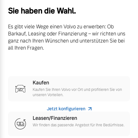
Finanzierung & Leasing
Sie haben die Wahl.
Mehr erfahren
Versicherung
Es gibt viele Wege einen Volvo zu erwerben: Ob
Barkauf, Leasing oder Finanzierung – wir richten uns
ganz nach Ihren Wünschen und unterstützen Sie bei
all Ihren Fragen.
Kaufen
Kaufen Sie Ihren Volvo vor Ort und profitieren Sie von
unseren Vorteilen.
Jetzt konfigurieren
Leasen/Finanzieren
Wir finden das passende Angebot für Ihre Bedürfnisse.