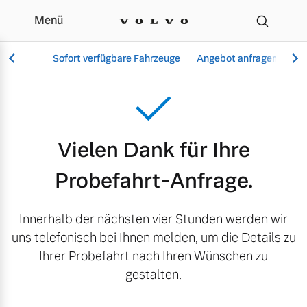
Menü
Danke Probefahrt
Sofort verfügbare Fahrzeuge
Angebot anfragen
Se
Vollelektrisch
Vielen Dank für Ihre
6 Modelle
Probefahrt-Anfrage.
Innerhalb der nächsten vier Stunden werden wir
Aktuelle Angebote
Über uns
uns telefonisch bei Ihnen melden, um die Details zu
Plug-in Hybrid
Ihrer Probefahrt nach Ihren Wünschen zu
3 Modelle
gestalten.
Geschäftskunden
Unser Team