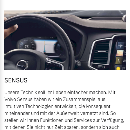
Volvo Gebrauchtwagenbörse
Kontakt und Anfahrt
Mild-Hybrid
4 Modelle
Gebrauchtwagen
Unsere News & Events
Volvo kauft Ihr Auto
Aktuelle Zubehörangebote
Geschäftskunden
Zubehörkatalog
Editionsmodelle
SENSUS
Unsere Technik soll Ihr Leben einfacher machen. Mit
Konnektivität
Aktuelle Serviceangebote
Volvo Sensus haben wir ein Zusammenspiel aus
intuitiven Technologien entwickelt, die konsequent
Service by Volvo
miteinander und mit der Außenwelt vernetzt sind. So
stellen wir Ihnen Funktionen und Services zur Verfügung,
Angebot anfragen
mit denen Sie nicht nur Zeit sparen, sondern sich auch