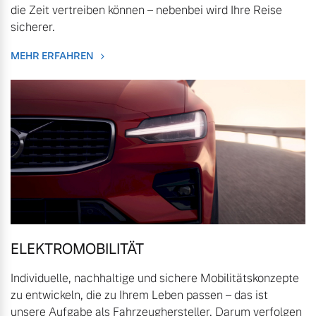
die Zeit vertreiben können – nebenbei wird Ihre Reise
Sie erhalten bei uns eine
Fahrzeug konfigurieren
sicherer.
Vielzahl von Original
Volvo Winter- und
MEHR ERFAHREN
Sommer Kompletträder.
Sofort verfügbare Fahrzeuge
Bitte sprechen Sie uns
direkt an.
Mehr erfahren
Volvo Selekt
Gebrauchtwagen
Die Neuwagenalternative
Frühjahrscheck
Entdecken Sie unsere
Mehr erfahren
saisonalen Angebote.
ELEKTROMOBILITÄT
Mehr erfahren
Individuelle, nachhaltige und sichere Mobilitätskonzepte
Editionsmodelle
zu entwickeln, die zu Ihrem Leben passen – das ist
Jetzt kennenlernen
unsere Aufgabe als Fahrzeughersteller. Darum verfolgen