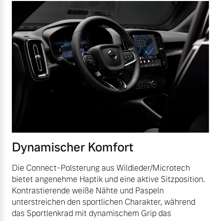
Dynamischer Komfort
Die Connect-Polsterung aus Wildleder/Microtech
bietet angenehme Haptik und eine aktive Sitzposition.
Kontrastierende weiße Nähte und Paspeln
unterstreichen den sportlichen Charakter, während
das Sportlenkrad mit dynamischem Grip das