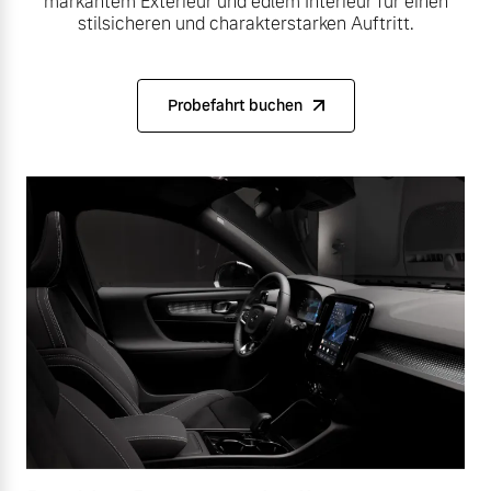
markantem Exterieur und edlem Interieur für einen
stilsicheren und charakterstarken Auftritt.
Probefahrt buchen