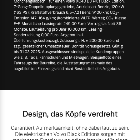
Mönchengladbach – für einen Volvo XC40 B3 Plus Black Edition,
7-Gang-Doppelkupplungsgetriebe, Antriebsart Benzin, 120 kW
(163 PS); Kraftstoffverbrauch 6,5–7,2 l Benzin/100 km; CO
-
2
Emission 147–164 g/km; (kombinierte WLTP-Werte); CO
-Klasse
2
E–F. Monatliche Leasingrate 249,00 Euro, Vertragslaufzeit 36
Monate, Laufleistung pro Jahr 10.000 km, Leasing-
Sonderzahlung 0,00 Euro. Angebot inkl.
Überführungskosten/zzgl. Zulassung i. H. v. 200,00 Euro und
zzgl. gesetzlicher Umsatzsteuer. Bonität vorausgesetzt. Gültig
bis 31.03.2025. Ausgeschlossen sind spezielle Kundengruppen
wie z. B. Taxis, Fahrschulen und Mietwagen. Beispielfoto eines
Fahrzeugs der Baureihe, die Ausstattungsmerkmale des
abgebildeten Fahrzeugs sind nicht Bestandteil des Angebots.
Design, das Köpfe verdreht
Garantiert Aufmerksamkeit, ohne dabei laut zu sein.
Die elektrischen Volvo Black Editions sorgen mit