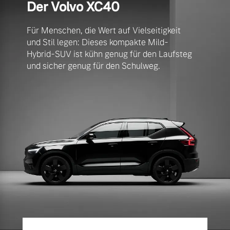
Der Volvo XC40
Sie erhalten bei uns eine
Fahrzeug konfigurieren
Vielzahl von Original
Für Menschen, die Wert auf Vielseitigkeit
Volvo Winter- und
und Stil legen: Dieses kompakte Mild-
Sommer Kompletträder.
Sofort verfügbare Fahrzeuge
Hybrid-SUV ist kühn genug für den Laufsteg
Bitte sprechen Sie uns
und sicher genug für den Schulweg.
direkt an.
Mehr erfahren
Volvo Selekt
Gebrauchtwagen
Die Neuwagenalternative
Frühjahrscheck
Entdecken Sie unsere
Mehr erfahren
saisonalen Angebote.
Mehr erfahren
Editionsmodelle
Jetzt kennenlernen