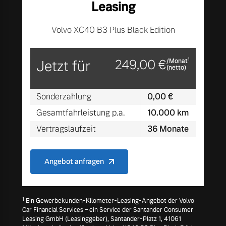
Leasing
Finanzierung & Leasing
Mehr erfahren
Volvo XC40 B3 Plus Black Edition
Versicherung
1
Jetzt für
249,00 €
/Monat
(netto)
Sonderzahlung
0,00 €
Gesamtfahrleistung p.a.
10.000 km
Vertragslaufzeit
36 Monate
Angebot anfragen
1
Ein Gewerbekunden-Kilometer-Leasing-Angebot der Volvo
Car Financial Services – ein Service der Santander Consumer
Leasing GmbH (Leasinggeber), Santander-Platz 1, 41061