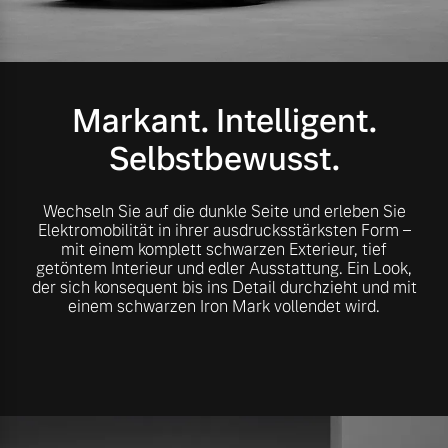
Volvo Gebrauchtwagenbörse
Kontakt und Anfahrt
Mild-Hybrid
4 Modelle
Gebrauchtwagen
Unsere News & Events
Markant. Intelligent.
Volvo kauft Ihr Auto
Selbstbewusst.
Aktuelle Zubehörangebote
Wechseln Sie auf die dunkle Seite und erleben Sie
Geschäftskunden
Elektromobilität in ihrer ausdrucksstärksten Form –
mit einem komplett schwarzen Exterieur, tief
Zubehörkatalog
getöntem Interieur und edler Ausstattung. Ein Look,
Editionsmodelle
der sich konsequent bis ins Detail durchzieht und mit
einem schwarzen Iron Mark vollendet wird.
Konnektivität
Aktuelle Serviceangebote
Service by Volvo
Angebot anfragen