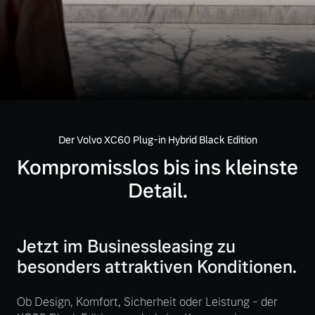
Volvo Gebrauchtwagenbörse
Kontakt und Anfahrt
Mild-Hybrid
4 Modelle
Gebrauchtwagen
Unsere News & Events
Volvo kauft Ihr Auto
Der Volvo XC60 Plug-in Hybrid Black Edition
Aktuelle Zubehörangebote
Geschäftskunden
Kompromisslos bis ins kleinste
Zubehörkatalog
Detail.
Editionsmodelle
Konnektivität
Aktuelle Serviceangebote
Jetzt im Businessleasing zu
besonders attraktiven Konditionen.
Service by Volvo
Ob Design, Komfort, Sicherheit oder Leistung - der
Angebot anfragen