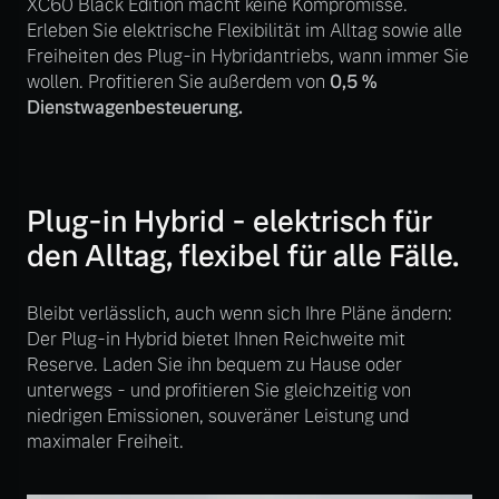
XC60 Black Edition macht keine Kompromisse.
Sie erhalten bei uns eine
Erleben Sie elektrische Flexibilität im Alltag sowie alle
Fahrzeug konfigurieren
Vielzahl von Original
Freiheiten des Plug-in Hybridantriebs, wann immer Sie
Volvo Winter- und
wollen. Profitieren Sie außerdem von
0,5 %
Sommer Kompletträder.
Sofort verfügbare Fahrzeuge
Dienstwagenbesteuerung.
Bitte sprechen Sie uns
direkt an.
Mehr erfahren
Plug-in Hybrid - elektrisch für
Volvo Selekt
den Alltag, flexibel für alle Fälle.
Gebrauchtwagen
Die Neuwagenalternative
Frühjahrscheck
Bleibt verlässlich, auch wenn sich Ihre Pläne ändern:
Entdecken Sie unsere
Der Plug-in Hybrid bietet Ihnen Reichweite mit
Mehr erfahren
saisonalen Angebote.
Reserve. Laden Sie ihn bequem zu Hause oder
unterwegs - und profitieren Sie gleichzeitig von
Mehr erfahren
niedrigen Emissionen, souveräner Leistung und
maximaler Freiheit.
Editionsmodelle
Jetzt kennenlernen