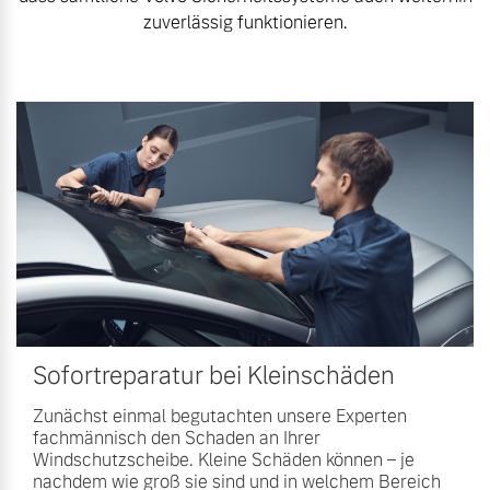
Sie erhalten bei uns eine
zuverlässig funktionieren.
Fahrzeug konfigurieren
Vielzahl von Original
Volvo Winter- und
Sommer Kompletträder.
Sofort verfügbare Fahrzeuge
Bitte sprechen Sie uns
direkt an.
Mehr erfahren
Volvo Selekt
Gebrauchtwagen
Die Neuwagenalternative
Frühjahrscheck
Entdecken Sie unsere
Mehr erfahren
saisonalen Angebote.
Sofortreparatur bei Kleinschäden
Mehr erfahren
Zunächst einmal begutachten unsere Experten
fachmännisch den Schaden an Ihrer
Editionsmodelle
Windschutzscheibe. Kleine Schäden können – je
Jetzt kennenlernen
nachdem wie groß sie sind und in welchem Bereich