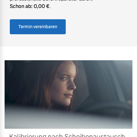
Schon ab:
0,00 €
.
Termin vereinbaren
Kalibrierung nach Scheibenaustausch