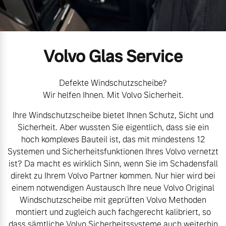
Volvo Gebrauchtwagenbörse
Kontakt und Anfahrt
Mild-Hybrid
4 Modelle
Gebrauchtwagen
Unsere News & Events
Volvo Glas Service
Volvo kauft Ihr Auto
Defekte Windschutzscheibe?
Wir helfen Ihnen. Mit Volvo Sicherheit.
Aktuelle Zubehörangebote
Geschäftskunden
Ihre Windschutzscheibe bietet Ihnen Schutz, Sicht und
Sicherheit. Aber wussten Sie eigentlich, dass sie ein
Zubehörkatalog
Editionsmodelle
hoch komplexes Bauteil ist, das mit mindestens 12
Systemen und Sicherheitsfunktionen Ihres Volvo vernetzt
Konnektivität
ist? Da macht es wirklich Sinn, wenn Sie im Schadensfall
Aktuelle Serviceangebote
direkt zu Ihrem Volvo Partner kommen. Nur hier wird bei
einem notwendigen Austausch Ihre neue Volvo Original
Service by Volvo
Windschutzscheibe mit geprüften Volvo Methoden
montiert und zugleich auch fachgerecht kalibriert, so
Angebot anfragen
dass sämtliche Volvo Sicherheitssysteme auch weiterhin