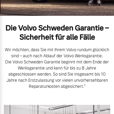
Volvo Gebrauchtwagenbörse
Kontakt und Anfahrt
Mild-Hybrid
4 Modelle
Gebrauchtwagen
Unsere News & Events
Die Volvo Schweden Garantie –
Volvo kauft Ihr Auto
Sicherheit für alle Fälle
Wir möchten, dass Sie mit Ihrem Volvo rundum glücklich
Aktuelle Zubehörangebote
Geschäftskunden
sind – auch nach Ablauf der Volvo Werksgarantie.
Die Volvo Schweden Garantie beginnt mit dem Ende der
Zubehörkatalog
Werksgarantie und kann für bis zu 8 Jahre
Editionsmodelle
abgeschlossen werden. So sind Sie insgesamt bis 10
Jahre nach Erstzulassung vor vielen unvorhersehbaren
Konnektivität
Aktuelle Serviceangebote
1
Reparaturkosten abgesichert.
Service by Volvo
Angebot anfragen