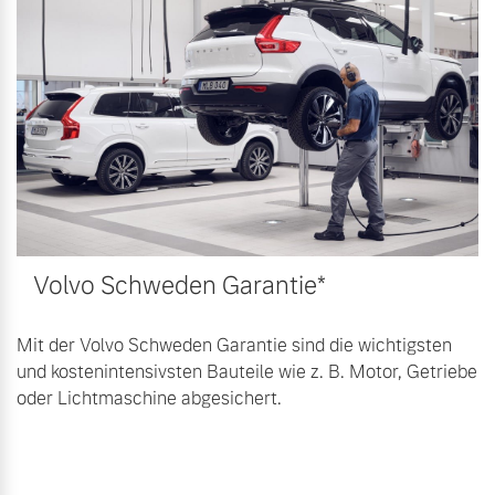
Sie erhalten bei uns eine
Fahrzeug konfigurieren
Vielzahl von Original
Volvo Winter- und
Sommer Kompletträder.
Sofort verfügbare Fahrzeuge
Bitte sprechen Sie uns
direkt an.
Mehr erfahren
Volvo Selekt
Gebrauchtwagen
Volvo Schweden Garantie*
Die Neuwagenalternative
Frühjahrscheck
Entdecken Sie unsere
Mehr erfahren
Mit der Volvo Schweden Garantie sind die wichtigsten
saisonalen Angebote.
und kostenintensivsten Bauteile wie z. B. Motor, Getriebe
Mehr erfahren
oder Lichtmaschine abgesichert.
Editionsmodelle
Jetzt kennenlernen